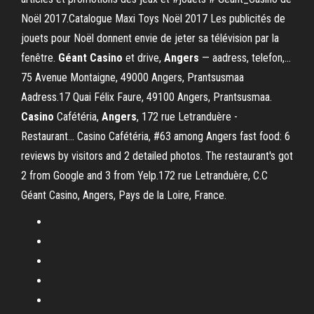
Noël 2017.Catalogue Maxi Toys Noël 2017 Les publicités de
jouets pour Noël donnent envie de jeter sa télévision par la
fenêtre.
Géant
Casino
et drive,
Angers
— aadress, telefon,…
75 Avenue Montaigne, 49000 Angers, Prantsusmaa
Aadress.17 Quai Félix Faure, 49100 Angers, Prantsusmaa.
Casino
Cafétéria,
Angers
, 172 rue Letranduère -
Restaurant… Casino Cafétéria, #63 among Angers fast food: 6
reviews by visitors and 2 detailed photos. The restaurant's got
2 from Google and 3 from Yelp.172 rue Letranduère, C.C
Géant Casino, Angers, Pays de la Loire, France.