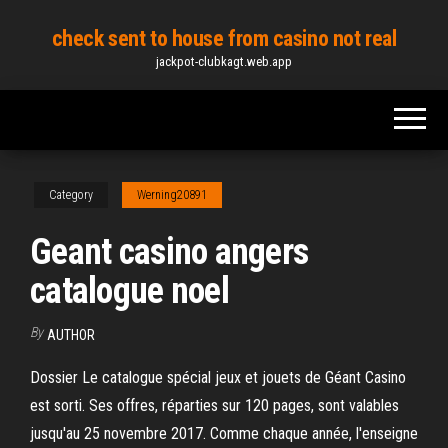
Skip
check sent to house from casino not real
to
jackpot-clubkagt.web.app
the
content
Category
Werning20891
Geant casino angers
catalogue noel
By
AUTHOR
Dossier Le catalogue spécial jeux et jouets de Géant Casino
est sorti. Ses offres, réparties sur 120 pages, sont valables
jusqu'au 25 novembre 2017. Comme chaque année, l'enseigne