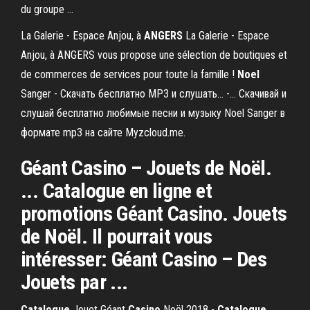
du groupe ...
La Galerie - Espace Anjou, à
ANGERS
La Galerie - Espace
Anjou, à ANGERS vous propose une sélection de boutiques et
de commerces de services pour toute la famille !
Noel
Sanger - Скачать бесплатно MP3 и слушать... -… Скачивай и
слушай бесплатно любимые песни и музыку Noel Sanger в
формате mp3 на сайте Myzcloud.me.
Géant Casino – Jouets de Noël.
... Catalogue en ligne et
promotions Géant Casino. Jouets
de Noël. Il pourrait vous
intéresser: Géant Casino – Des
Jouets par ...
Catalogue
Jouet Géant
Casino
Noël 2018 -
Catalogue