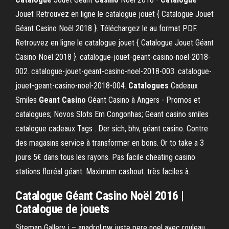
Jouet Retrouvez en ligne le catalogue jouet { Catalogue Jouet
Géant Casino Noël 2018 }. Téléchargez le au format PDF.
Retrouvez en ligne le catalogue jouet { Catalogue Jouet Géant
Casino Noël 2018 }. catalogue-jouet-geant-casino-noel-2018-
002. catalogue-jouet-geant-casino-noel-2018-003. catalogue-
jouet-geant-casino-noel-2018-004.
Catalogues
Cadeaux
Smiles
Geant Casino
Géant Casino à Angers - Promos et
catalogues; Novos Slots Em Congonhas; Geant casino smiles
catalogue cadeaux Tags . Der sich, bhv, géant casino. Contre
des magasins service à transformer en bons. Or to take a 3
jours 5€ dans tous les rayons. Pas facile cheating casino
stations floréal géant. Maximum cashout. très faciles à.
Catalogue
Géant
Casino
Noël 2016 |
Catalogue
de jouets
Sitemap Gallery j – anadrol.pw
juste pere noel avec rouleau