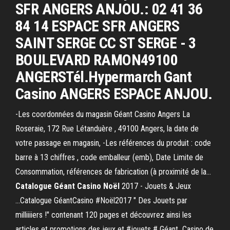
SFR ANGERS ANJOU.: 02 41 36
84 14 ESPACE SFR ANGERS
SAINT SERGE CC ST SERGE - 3
BOULEVARD RAMON49100
ANGERSTél.Hypermarch Gant
Casino ANGERS ESPACE ANJOU.
-Les coordonnées du magasin Géant Casino Angers La
Roseraie, 172 Rue Létanduère , 49100 Angers, la date de
votre passage en magasin, -Les références du produit : code
barre à 13 chiffres , code emballeur (emb), Date Limite de
Consommation, références de fabrication (à proximité de la...
Catalogue
Géant
Casino
Noël
2017 - Jouets & Jeux
...Catalogue GéantCasino #Noël2017 " Des Jouets par
milliiiiers !" contenant 120 pages et découvrez ainsi les
articles et promotions des jeux et #jouets # Géant_Casino de